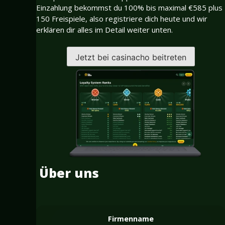
Einzahlung bekommst du 100% bis maximal €585 plus
150 Freispiele, also registriere dich heute und wir
erklären dir alles im Detail weiter unten.
Jetzt bei casinacho beitreten
Über uns
Firmenname