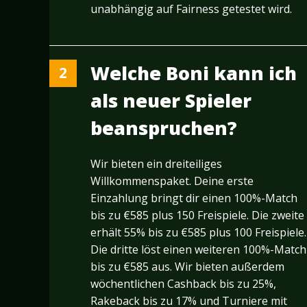
unabhängig auf Fairness getestet wird.
Welche Boni kann ich
als neuer Spieler
beanspruchen?
Wir bieten ein dreiteiliges
Willkommenspaket. Deine erste
Einzahlung bringt dir einen 100%-Match
bis zu €585 plus 150 Freispiele. Die zweite
erhält 55% bis zu €585 plus 100 Freispiele.
Die dritte löst einen weiteren 100%-Match
bis zu €585 aus. Wir bieten außerdem
wöchentlichen Cashback bis zu 25%,
Rakeback bis zu 17% und Turniere mit