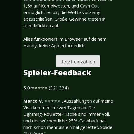
1,5x auf Kombiwetten, und Cash Out
ermöglicht es dir, die Wette vorzeitig
abzuschließen. Große Gewinne treten in
allen Märkten auf.
Alles funktioniert im Browser auf deinem
Handy, keine App erforderlich.
Jetzt einzahlen
Spieler-Feedback
5.0
⭐⭐⭐⭐⭐ (321.334)
Marco V.
⭐⭐⭐⭐⭐ „Auszahlungen auf meine
Visa kommen in zwei Tagen an. Die
Lightning-Roulette-Tische sind immer voll,
und der wöchentliche 25%-Cashback hat
mich schon mehr als einmal gerettet. Solide
Plattform.“