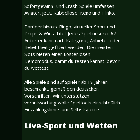
Sofortgewinn- und Crash-Spiele umfassen
Aviator, JetX, Rubbellose, Keno und Plinko.
Darüber hinaus: Bingo, virtueller Sport und
Drops & Wins-Titel. Jedes Spiel unserer 67
Anbieter kann nach Kategorie, Anbieter oder
Beliebtheit gefiltert werden. Die meisten
Slots bieten einen kostenlosen
Demomodus, damit du testen kannst, bevor
du wettest.
Alle Spiele sind auf Spieler ab 18 Jahren
beschränkt, gemäß den deutschen
Vorschriften. Wir unterstützen
verantwortungsvolle Spieltools einschließlich
Einzahlungslimits und Selbstsperre.
Live-Sport und Wetten