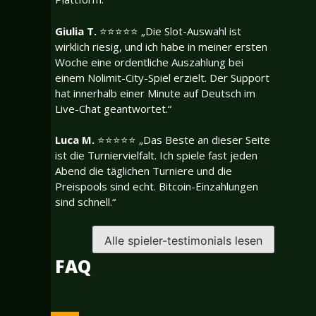
Giulia T.
⭐⭐⭐⭐⭐ „Die Slot-Auswahl ist
wirklich riesig, und ich habe in meiner ersten
Woche eine ordentliche Auszahlung bei
einem Nolimit-City-Spiel erzielt. Der Support
hat innerhalb einer Minute auf Deutsch im
Live-Chat geantwortet.“
Luca M.
⭐⭐⭐⭐⭐ „Das Beste an dieser Seite
ist die Turniervielfalt. Ich spiele fast jeden
Abend die täglichen Turniere und die
Preispools sind echt. Bitcoin-Einzahlungen
sind schnell.“
Alle spieler-testimonials lesen
FAQ