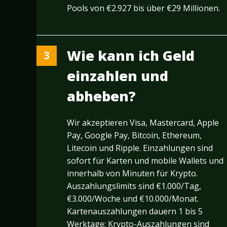
Pools von €2.927 bis über €29 Millionen.
Wie kann ich Geld
einzahlen und
abheben?
Wir akzeptieren Visa, Mastercard, Apple
Pay, Google Pay, Bitcoin, Ethereum,
Litecoin und Ripple. Einzahlungen sind
sofort für Karten und mobile Wallets und
innerhalb von Minuten für Krypto.
Auszahlungslimits sind €1.000/Tag,
€3.000/Woche und €10.000/Monat.
Kartenauszahlungen dauern 1 bis 5
Werktage; Krypto-Auszahlungen sind