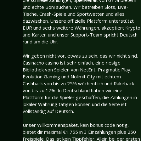
die schnelle Zahlungen, Spielvielfalt von 67 Anbietern
und echte Boni suchen. Wir betreiben Slots, Live-
Tische, Crash-Spiele und Sportwetten und alles
dazwischen. Unsere offizielle Plattform unterstützt
EUR und sechs weitere Währungen, akzeptiert Krypto
und Karten und unser Support-Team spricht Deutsch
rund um die Uhr.
Wir geben nicht vor, etwas zu sein, das wir nicht sind.
Casinacho casino ist sehr einfach, eine riesige
Bibliothek von Spielen von NetEnt, Pragmatic Play,
Evolution Gaming und Nolimit City mit echtem
Cashback von bis zu 25% wöchentlich und Rakeback
von bis zu 17%. In Deutschland haben wir eine
Plattform für die Spieler geschaffen, die Zahlungen in
lokaler Währung tätigen können und die Seite ist
vollständig auf Deutsch.
Unser Willkommenspaket, kein bonus code nötig,
bietet dir maximal €1.755 in 3 Einzahlungen plus 250
Freispiele. Das ist kein Tippfehler. Allein bei der ersten