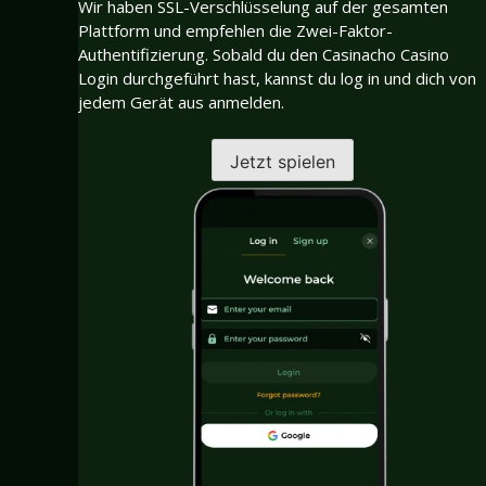
Wir haben SSL-Verschlüsselung auf der gesamten
Plattform und empfehlen die Zwei-Faktor-
Authentifizierung. Sobald du den Casinacho Casino
Login durchgeführt hast, kannst du log in und dich von
jedem Gerät aus anmelden.
Jetzt spielen